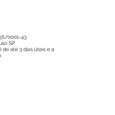
.256/0001-43
aulo-SP
de até 3 dias úteis e a
o