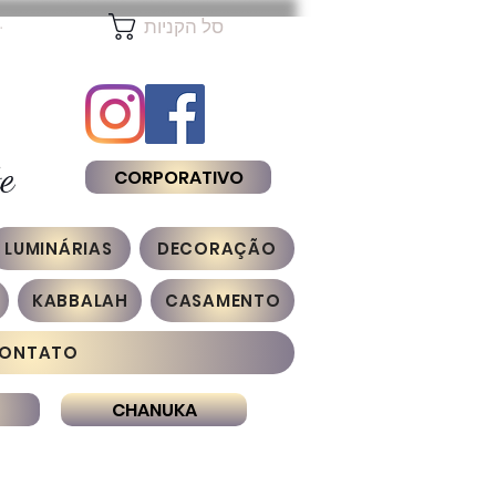
להת
סל הקניות
e
CORPORATIVO
LUMINÁRIAS
DECORAÇÃO
KABBALAH
CASAMENTO
ONTATO
CHANUKA