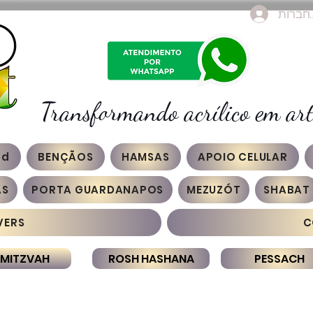
חברות
Transformando acrílico em art
3d
BENÇÃOS
HAMSAS
APOIO CELULAR
AS
PORTA GUARDANAPOS
MEZUZÓT
SHABAT
VERS
C
 MITZVAH
ROSH HASHANA
PESSACH