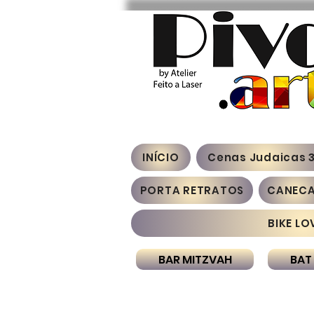
INÍCIO
Cenas Judaicas 
PORTA RETRATOS
CANEC
BIKE LO
BAR MITZVAH
BAT