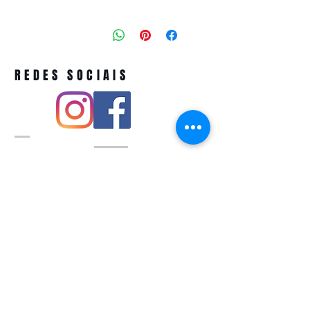
REDES SOCIAIS
Pivoart by Atelier Feito a Laser cnpj
12.127.256
/0001-43
Rua PIO XI ,1743 -Alto de Pinheiros -
São Paulo-SP
A ´produção estimada de nossos
produtos é de até 3 dias úteis e a
entrega pode variar de acordo com a
região