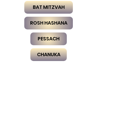
BAT MITZVAH
ROSH HASHANA
PESSACH
CHANUKA