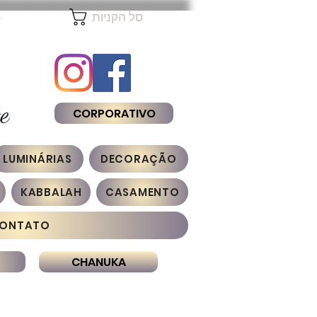
להת
סל הקניות
e
CORPORATIVO
LUMINÁRIAS
DECORAÇÃO
KABBALAH
CASAMENTO
ONTATO
CHANUKA