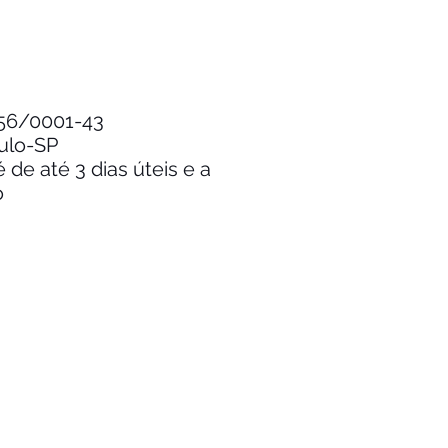
.256/0001-43
aulo-SP
de até 3 dias úteis e a
o