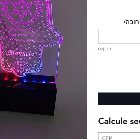
0/500
Calcule se