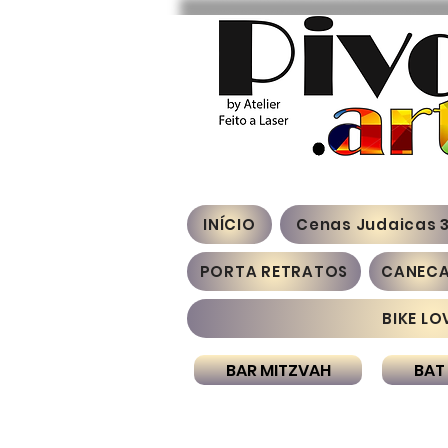
INÍCIO
Cenas Judaicas 
PORTA RETRATOS
CANEC
BIKE LO
BAR MITZVAH
BAT