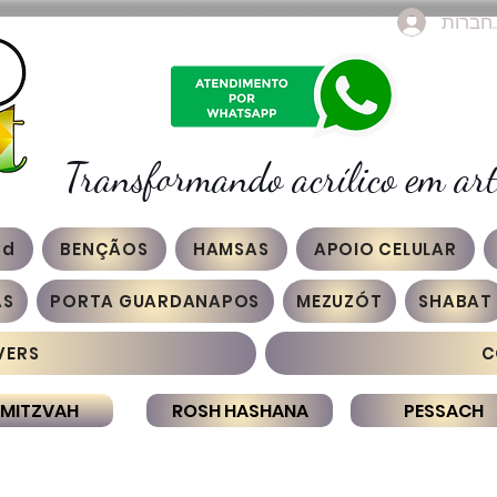
חברות
Transformando acrílico em art
3d
BENÇÃOS
HAMSAS
APOIO CELULAR
AS
PORTA GUARDANAPOS
MEZUZÓT
SHABAT
VERS
C
 MITZVAH
ROSH HASHANA
PESSACH