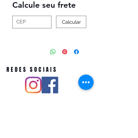
Calcule seu frete
Calcular
REDES SOCIAIS
Pivoart by Atelier Feito a Laser cnpj
12.127.256
/0001-43