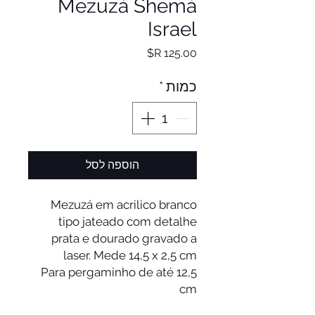
Mezuzá Shemá
Israel
מחיר
כמות
*
הוספה לסל
Mezuzá em acrilico branco
tipo jateado com detalhe
prata e dourado gravado a
laser. Mede 14,5 x 2,5 cm
Para pergaminho de até 12,5
cm