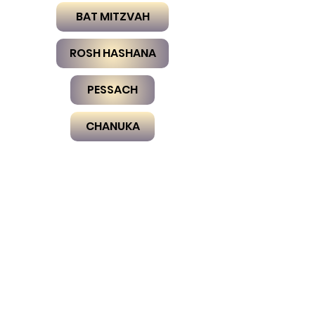
BAT MITZVAH
ROSH HASHANA
PESSACH
CHANUKA