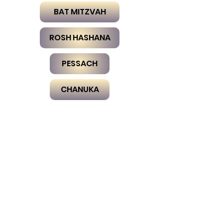
BAT MITZVAH
ROSH HASHANA
PESSACH
CHANUKA