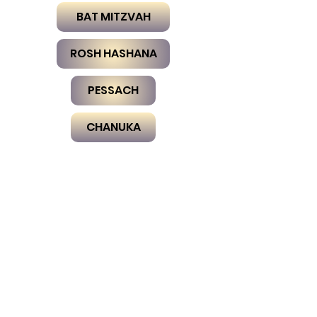
BAT MITZVAH
ROSH HASHANA
PESSACH
CHANUKA