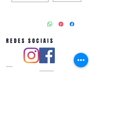
REDES SOCIAIS
Pivoart by Atelier Feito a Laser cnpj
12.127.256
/0001-43
Rua PIO XI ,1743 -Alto de Pinheiros -
São Paulo-SP
A ´produção estimada de nossos
produtos é de até 3 dias úteis e a