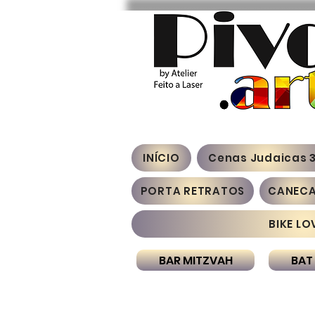
INÍCIO
Cenas Judaicas 
PORTA RETRATOS
CANEC
BIKE LO
BAR MITZVAH
BAT