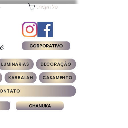
להת
סל הקניות
e
CORPORATIVO
LUMINÁRIAS
DECORAÇÃO
KABBALAH
CASAMENTO
ONTATO
CHANUKA