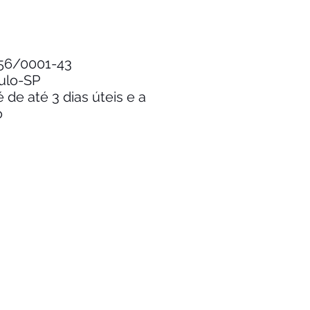
.256/0001-43
aulo-SP
de até 3 dias úteis e a
o