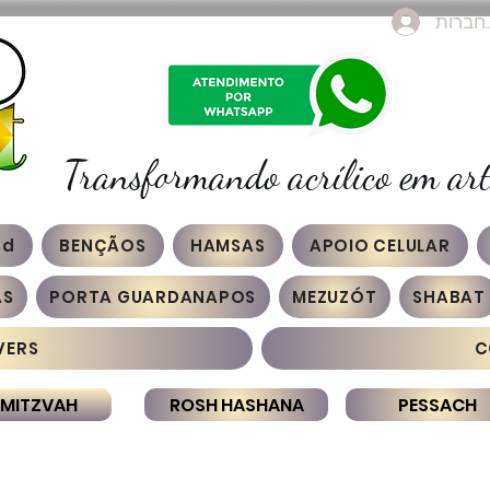
חברות
Transformando acrílico em art
3d
BENÇÃOS
HAMSAS
APOIO CELULAR
AS
PORTA GUARDANAPOS
MEZUZÓT
SHABAT
VERS
C
 MITZVAH
ROSH HASHANA
PESSACH