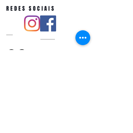
REDES SOCIAIS
Pivoart by Atelier Feito a Laser cnpj
12.127.256
/0001-43
Rua PIO XI ,1743 -Alto de Pinheiros -
São Paulo-SP
A ´produção estimada de nossos
produtos é de até 3 dias úteis e a
entrega pode variar de acordo com a
região
Política de devolução
QUEM SOMOS