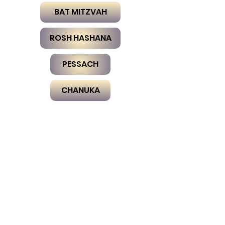
BAT MITZVAH
ROSH HASHANA
PESSACH
CHANUKA