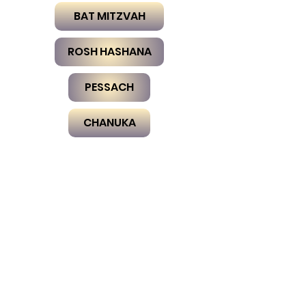
BAT MITZVAH
ROSH HASHANA
PESSACH
CHANUKA