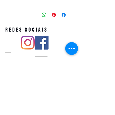
REDES SOCIAIS
Pivoart by Atelier Feito a Laser cnpj
12.127.256
/0001-43
Rua PIO XI ,1743 -Alto de Pinheiros -
São Paulo-SP
A ´produção estimada de nossos
produtos é de até 3 dias úteis e a
entrega pode variar de acordo com a
região