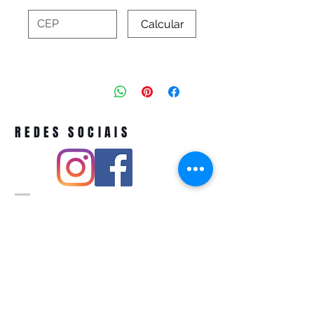
Calcular
REDES SOCIAIS
Pivoart by Atelier Feito a Laser cnpj
12.127.256
/0001-43
Rua PIO XI ,1743 -Alto de Pinheiros -
São Paulo-SP