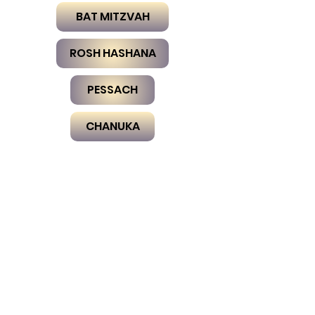
BAT MITZVAH
ROSH HASHANA
PESSACH
CHANUKA