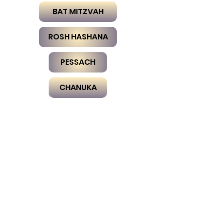
BAT MITZVAH
ROSH HASHANA
PESSACH
CHANUKA