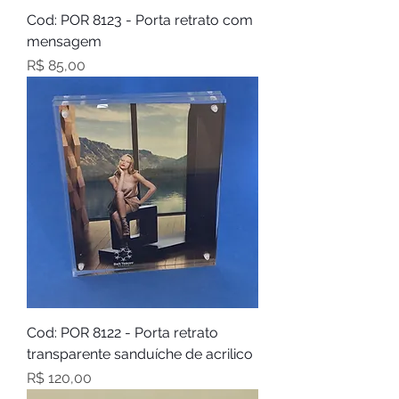
Cod: POR 8123 - Porta retrato com
mensagem
Preço
R$ 85,00
Cod: POR 8122 - Porta retrato
transparente sanduíche de acrilico
Preço
R$ 120,00