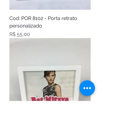
Cod: POR 8102 - Porta retrato
personalizado
Preço
R$ 55,00
Cod: POR 8103 - Porta retrato Bat
Mitzva