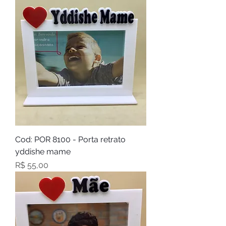
Cod: POR 8100 - Porta retrato
yddishe mame
Preço
R$ 55,00