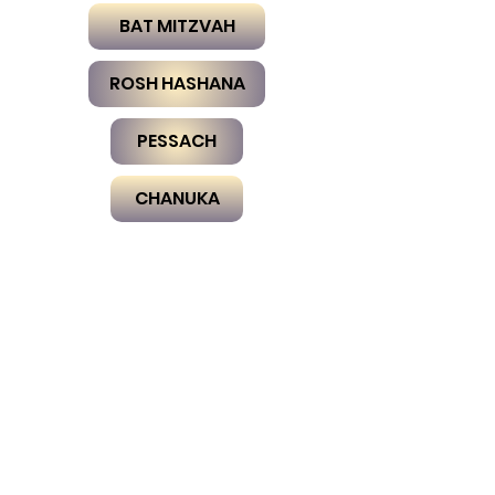
BAT MITZVAH
ROSH HASHANA
PESSACH
CHANUKA