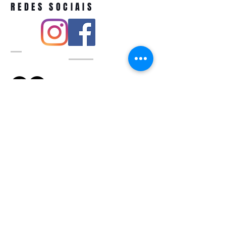
REDES SOCIAIS
Pivoart by Atelier Feito a Laser cnpj
12.127.256
/0001-43
Rua PIO XI ,1743 -Alto de Pinheiros -
São Paulo-SP
A ´produção estimada de nossos
produtos é de até 3 dias úteis e a
entrega pode variar de acordo com a
região
Política de devolução
QUEM SOMOS