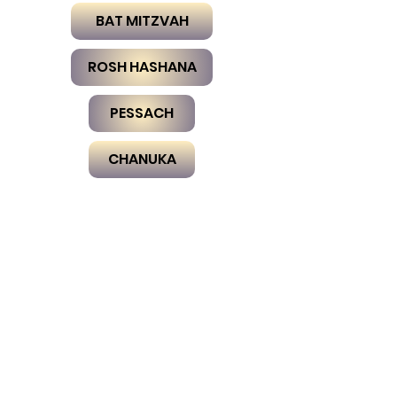
BAT MITZVAH
ROSH HASHANA
PESSACH
CHANUKA