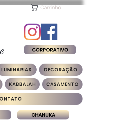
Carrinho
e
CORPORATIVO
LUMINÁRIAS
DECORAÇÃO
KABBALAH
CASAMENTO
ONTATO
CHANUKA