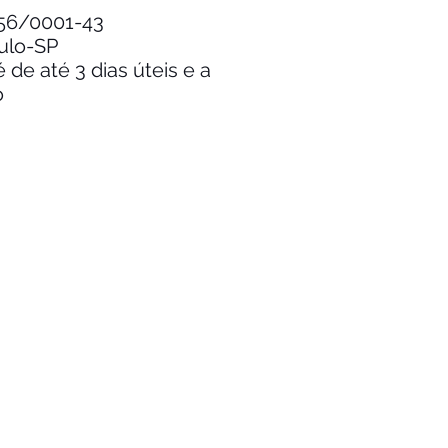
.256/0001-43
aulo-SP
de até 3 dias úteis e a
o