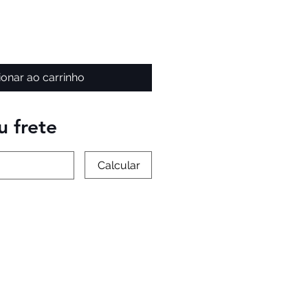
ionar ao carrinho
u frete
Calcular