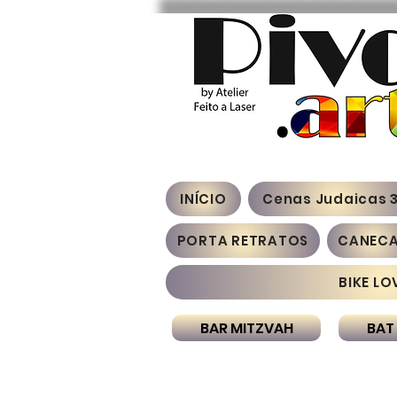
INÍCIO
Cenas Judaicas 
PORTA RETRATOS
CANEC
BIKE LO
BAR MITZVAH
BAT