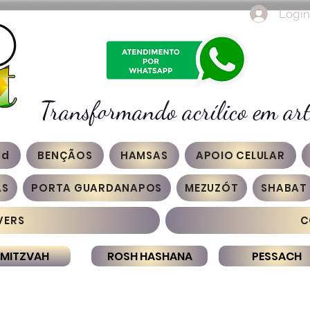
Login
Transformando acrílico em art
3d
BENÇÃOS
HAMSAS
APOIO CELULAR
AS
PORTA GUARDANAPOS
MEZUZÓT
SHABAT
VERS
C
 MITZVAH
ROSH HASHANA
PESSACH