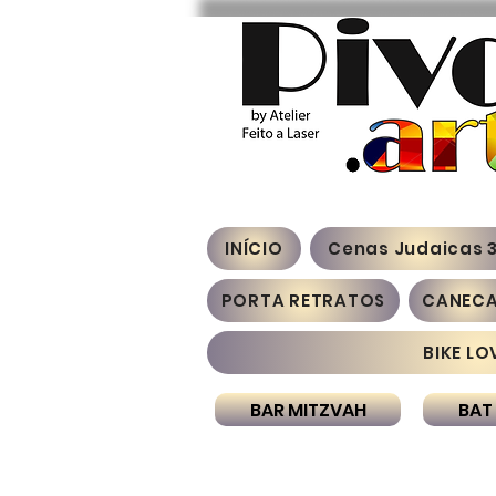
INÍCIO
Cenas Judaicas 
PORTA RETRATOS
CANEC
BIKE LO
BAR MITZVAH
BAT