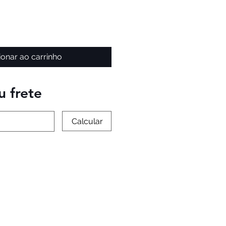
ionar ao carrinho
u frete
Calcular