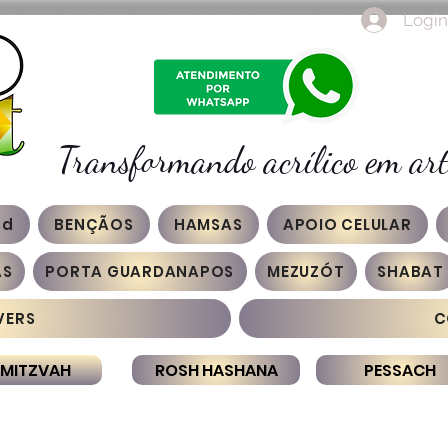
Login
Transformando acrílico em art
3d
BENÇÃOS
HAMSAS
APOIO CELULAR
AS
PORTA GUARDANAPOS
MEZUZÓT
SHABAT
VERS
C
 MITZVAH
ROSH HASHANA
PESSACH