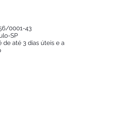
.256/0001-43
aulo-SP
de até 3 dias úteis e a
o