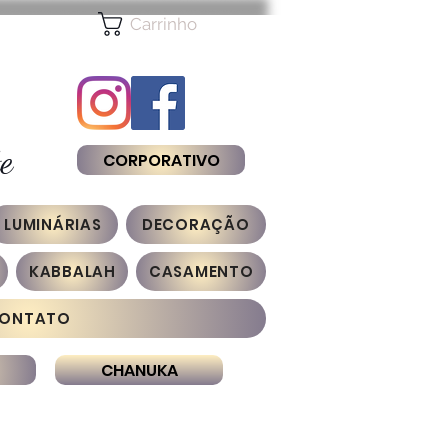
Carrinho
e
CORPORATIVO
LUMINÁRIAS
DECORAÇÃO
KABBALAH
CASAMENTO
ONTATO
CHANUKA