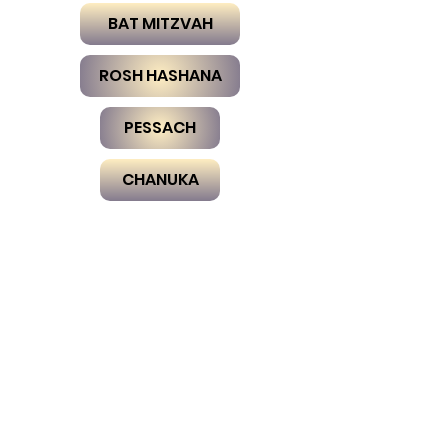
BAT MITZVAH
ROSH HASHANA
PESSACH
CHANUKA