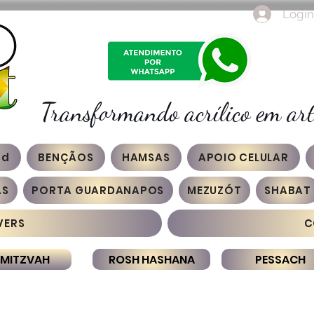
Login
Transformando acrílico em art
3d
BENÇÃOS
HAMSAS
APOIO CELULAR
AS
PORTA GUARDANAPOS
MEZUZÓT
SHABAT
VERS
C
 MITZVAH
ROSH HASHANA
PESSACH