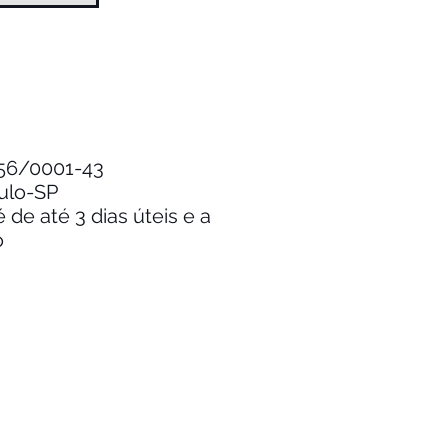
.256/0001-43
aulo-SP
de até 3 dias úteis e a
o