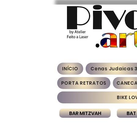
INÍCIO
Cenas Judaicas 
PORTA RETRATOS
CANEC
BIKE LO
BAR MITZVAH
BAT