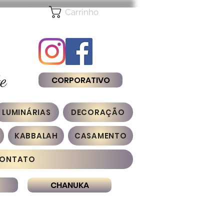
Carrinho
e
CORPORATIVO
LUMINÁRIAS
DECORAÇÃO
KABBALAH
CASAMENTO
ONTATO
CHANUKA