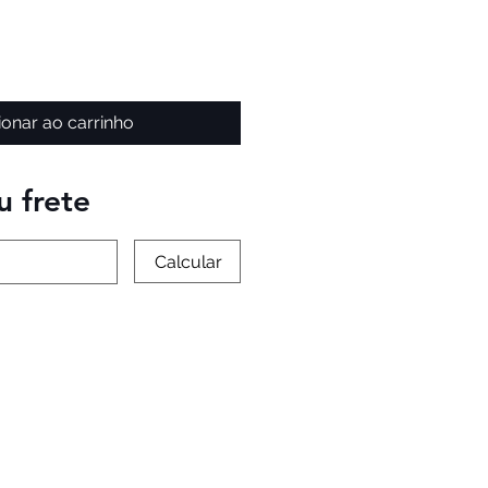
ionar ao carrinho
u frete
Calcular