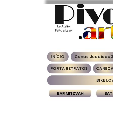
INÍCIO
Cenas Judaicas 
PORTA RETRATOS
CANEC
BIKE LO
BAR MITZVAH
BAT