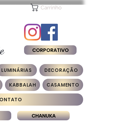
Carrinho
e
CORPORATIVO
LUMINÁRIAS
DECORAÇÃO
KABBALAH
CASAMENTO
ONTATO
CHANUKA