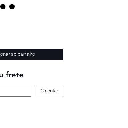
ionar ao carrinho
u frete
Calcular