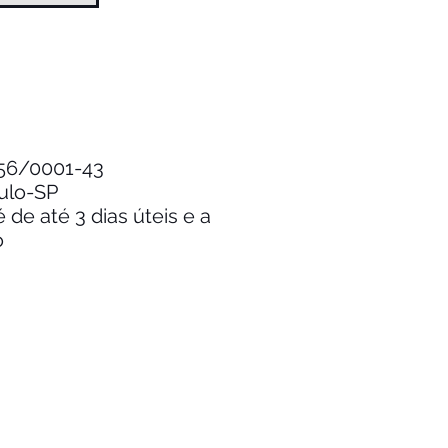
.256/0001-43
aulo-SP
de até 3 dias úteis e a
o