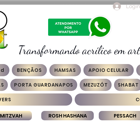
Login
Transformando acrílico em art
3d
BENÇÃOS
HAMSAS
APOIO CELULAR
AS
PORTA GUARDANAPOS
MEZUZÓT
SHABAT
VERS
C
 MITZVAH
ROSH HASHANA
PESSACH