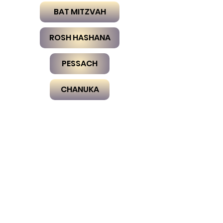
BAT MITZVAH
ROSH HASHANA
PESSACH
CHANUKA