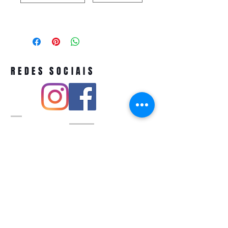
REDES SOCIAIS
Pivoart by Atelier Feito a Laser cnpj
12.127.256
/0001-43
Rua PIO XI ,1743 -Alto de Pinheiros -
São Paulo-SP
A ´produção estimada de nossos
produtos é de até 3 dias úteis e a