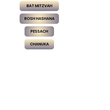
BAT MITZVAH
ROSH HASHANA
PESSACH
CHANUKA