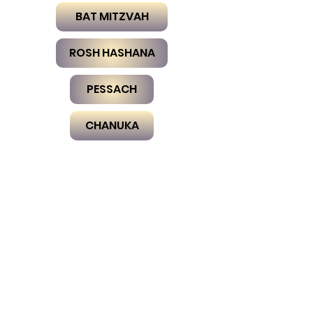
BAT MITZVAH
ROSH HASHANA
PESSACH
CHANUKA