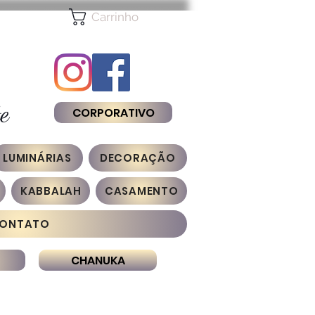
Carrinho
e
CORPORATIVO
LUMINÁRIAS
DECORAÇÃO
KABBALAH
CASAMENTO
ONTATO
CHANUKA