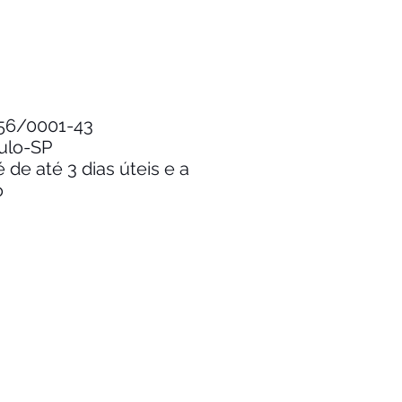
.256/0001-43
aulo-SP
de até 3 dias úteis e a
o