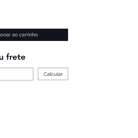
ionar ao carrinho
u frete
Calcular