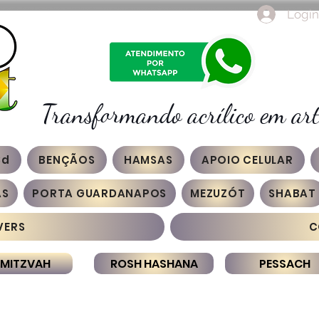
Login
Transformando acrílico em art
3d
BENÇÃOS
HAMSAS
APOIO CELULAR
AS
PORTA GUARDANAPOS
MEZUZÓT
SHABAT
VERS
C
 MITZVAH
ROSH HASHANA
PESSACH