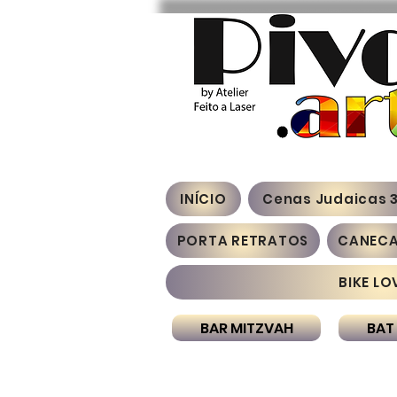
INÍCIO
Cenas Judaicas 
PORTA RETRATOS
CANEC
BIKE LO
BAR MITZVAH
BAT