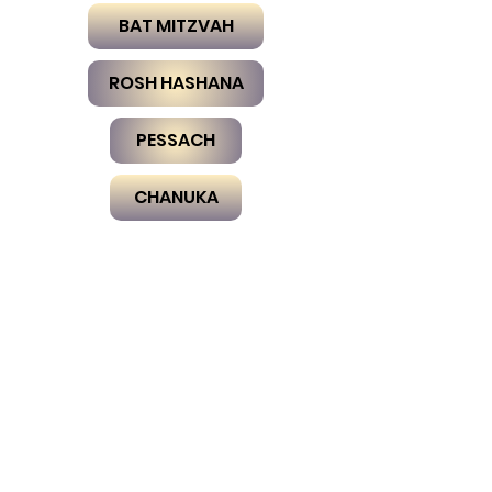
BAT MITZVAH
ROSH HASHANA
PESSACH
CHANUKA