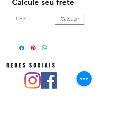
Calcule seu frete
Calcular
REDES SOCIAIS
Pivoart by Atelier Feito a Laser cnpj
12.127.256
/0001-43