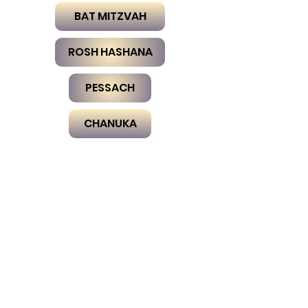
BAT MITZVAH
ROSH HASHANA
PESSACH
CHANUKA