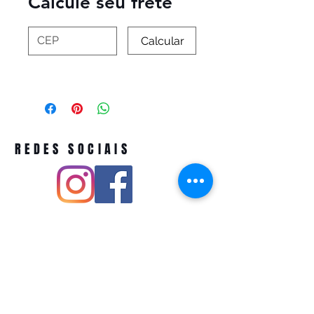
Calcule seu frete
Calcular
REDES SOCIAIS
Pivoart by Atelier Feito a Laser cnpj
12.127.256
/0001-43
Rua PIO XI ,1743 -Alto de Pinheiros -