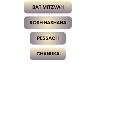
BAT MITZVAH
ROSH HASHANA
PESSACH
CHANUKA