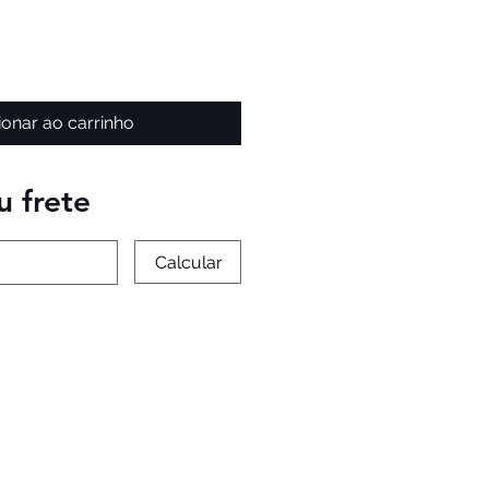
ionar ao carrinho
u frete
Calcular