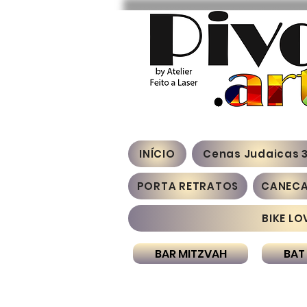
INÍCIO
Cenas Judaicas 
PORTA RETRATOS
CANEC
BIKE LO
BAR MITZVAH
BAT