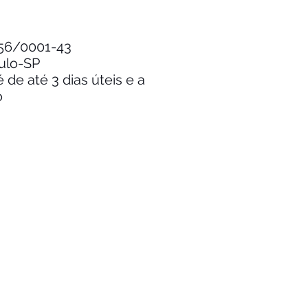
.256/0001-43
aulo-SP
de até 3 dias úteis e a
o