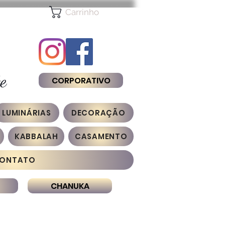
Carrinho
e
CORPORATIVO
LUMINÁRIAS
DECORAÇÃO
KABBALAH
CASAMENTO
ONTATO
CHANUKA