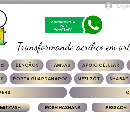
Login
Transformando acrílico em art
3d
BENÇÃOS
HAMSAS
APOIO CELULAR
AS
PORTA GUARDANAPOS
MEZUZÓT
SHABAT
VERS
C
 MITZVAH
ROSH HASHANA
PESSACH