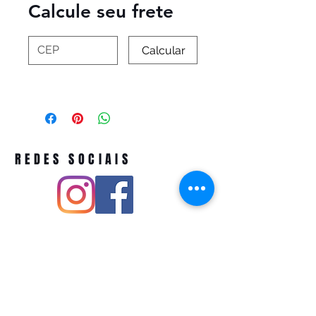
Calcule seu frete
Calcular
REDES SOCIAIS
Pivoart by Atelier Feito a Laser cnpj
12.127.256
/0001-43