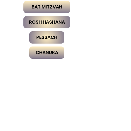
BAT MITZVAH
ROSH HASHANA
PESSACH
CHANUKA