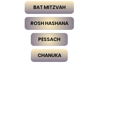
BAT MITZVAH
ROSH HASHANA
PESSACH
CHANUKA