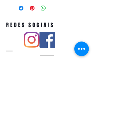
REDES SOCIAIS
Pivoart by Atelier Feito a Laser cnpj
12.127.256
/0001-43
Rua PIO XI ,1743 -Alto de Pinheiros -
São Paulo-SP
A ´produção estimada de nossos
produtos é de até 3 dias úteis e a
entrega pode variar de acordo com a
região
Política de devolução