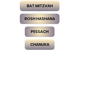
BAT MITZVAH
ROSH HASHANA
PESSACH
CHANUKA