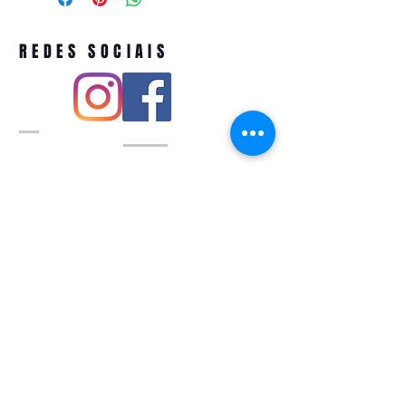
REDES SOCIAIS
Pivoart by Atelier Feito a Laser cnpj
12.127.256
/0001-43
Rua PIO XI ,1743 -Alto de Pinheiros -
São Paulo-SP
A ´produção estimada de nossos
produtos é de até 3 dias úteis e a
entrega pode variar de acordo com a
região
Política de devolução
QUEM SOMOS