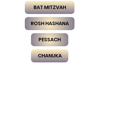
BAT MITZVAH
ROSH HASHANA
PESSACH
CHANUKA