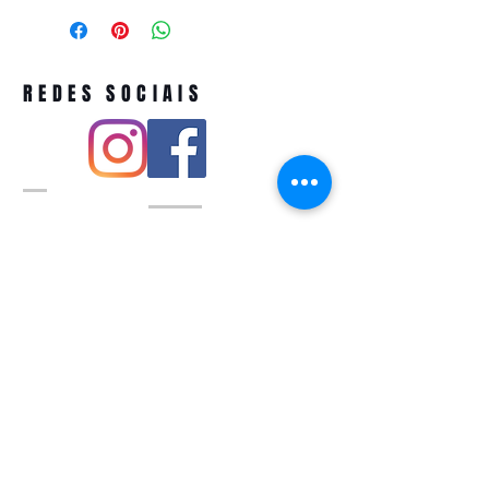
REDES SOCIAIS
Pivoart by Atelier Feito a Laser cnpj
12.127.256
/0001-43
Rua PIO XI ,1743 -Alto de Pinheiros -
São Paulo-SP
A ´produção estimada de nossos
produtos é de até 3 dias úteis e a
entrega pode variar de acordo com a
região
Política de devolução