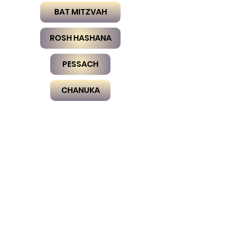
BAT MITZVAH
ROSH HASHANA
PESSACH
CHANUKA