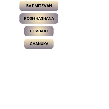
BAT MITZVAH
ROSH HASHANA
PESSACH
CHANUKA