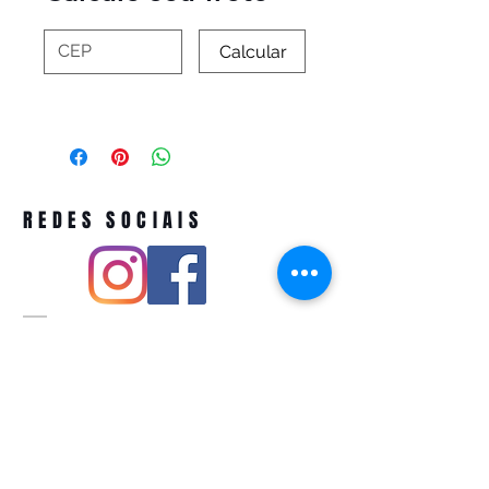
Calcular
REDES SOCIAIS
Pivoart by Atelier Feito a Laser cnpj
12.127.256
/0001-43
Rua PIO XI ,1743 -Alto de Pinheiros -