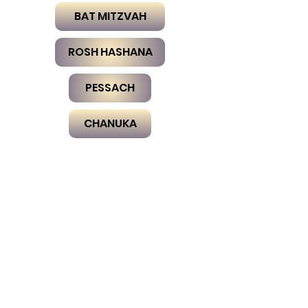
BAT MITZVAH
ROSH HASHANA
PESSACH
CHANUKA