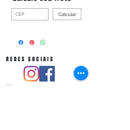
Calcular
REDES SOCIAIS
Pivoart by Atelier Feito a Laser cnpj
12.127.256
/0001-43
Rua PIO XI ,1743 -Alto de Pinheiros -