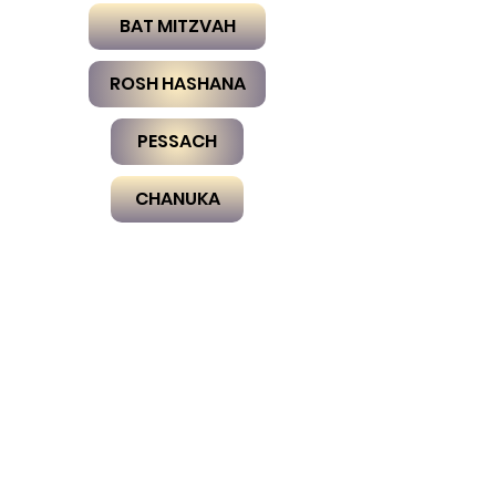
BAT MITZVAH
ROSH HASHANA
PESSACH
CHANUKA