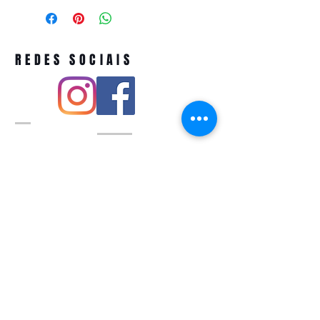
REDES SOCIAIS
Pivoart by Atelier Feito a Laser cnpj
12.127.256
/0001-43
Rua PIO XI ,1743 -Alto de Pinheiros -
São Paulo-SP
A ´produção estimada de nossos
produtos é de até 3 dias úteis e a
entrega pode variar de acordo com a
região
Política de devolução