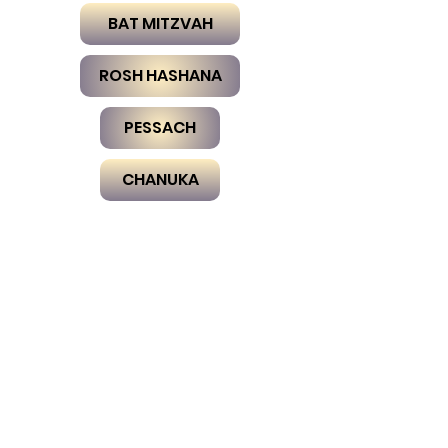
BAT MITZVAH
ROSH HASHANA
PESSACH
CHANUKA