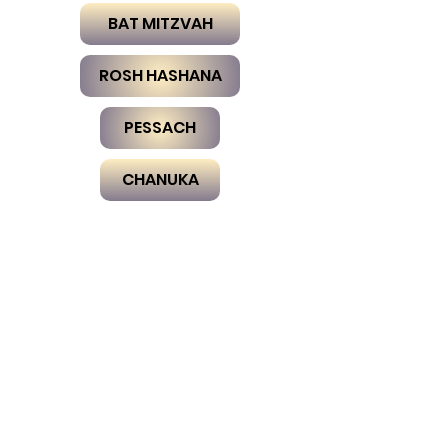
BAT MITZVAH
ROSH HASHANA
PESSACH
CHANUKA