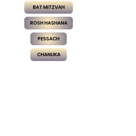
BAT MITZVAH
ROSH HASHANA
PESSACH
CHANUKA