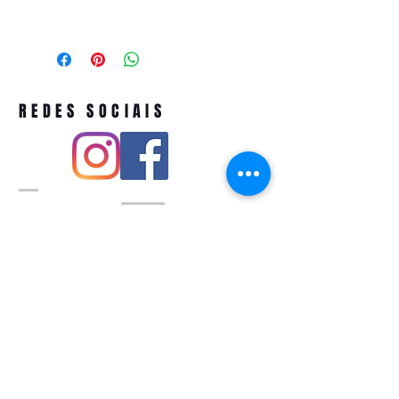
REDES SOCIAIS
Pivoart by Atelier Feito a Laser cnpj
12.127.256
/0001-43
Rua PIO XI ,1743 -Alto de Pinheiros -
São Paulo-SP
A ´produção estimada de nossos
produtos é de até 3 dias úteis e a
entrega pode variar de acordo com a