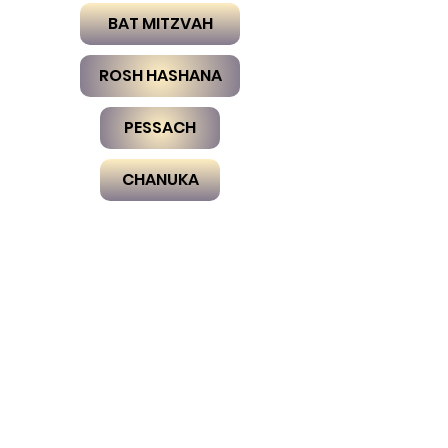
BAT MITZVAH
ROSH HASHANA
PESSACH
CHANUKA