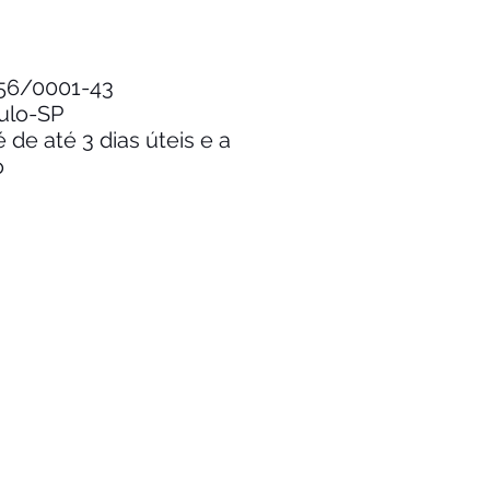
.256/0001-43
aulo-SP
de até 3 dias úteis e a
o