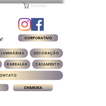
Carrinho
e
CORPORATIVO
LUMINÁRIAS
DECORAÇÃO
KABBALAH
CASAMENTO
ONTATO
CHANUKA