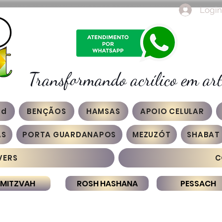
Login
Transformando acrílico em art
3d
BENÇÃOS
HAMSAS
APOIO CELULAR
AS
PORTA GUARDANAPOS
MEZUZÓT
SHABAT
VERS
C
 MITZVAH
ROSH HASHANA
PESSACH