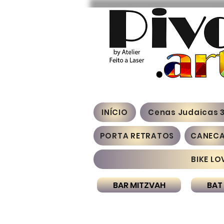
INÍCIO
Cenas Judaicas 
PORTA RETRATOS
CANEC
BIKE LO
BAR MITZVAH
BAT