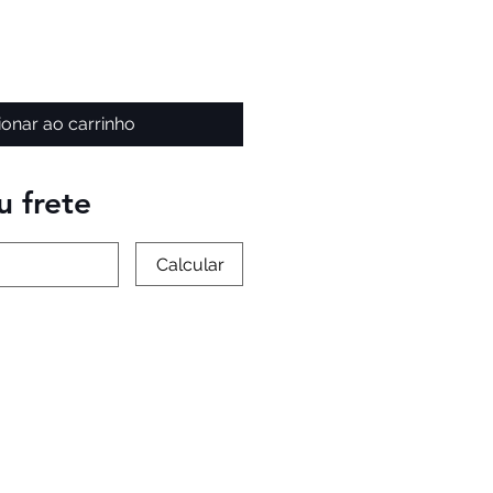
ionar ao carrinho
u frete
Calcular