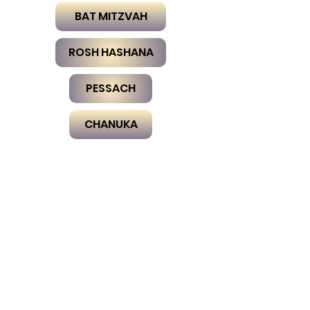
BAT MITZVAH
ROSH HASHANA
PESSACH
CHANUKA