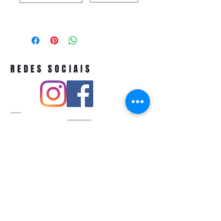
REDES SOCIAIS
Pivoart by Atelier Feito a Laser cnpj
12.127.256
/0001-43
Rua PIO XI ,1743 -Alto de Pinheiros -
São Paulo-SP
A ´produção estimada de nossos
produtos é de até 3 dias úteis e a