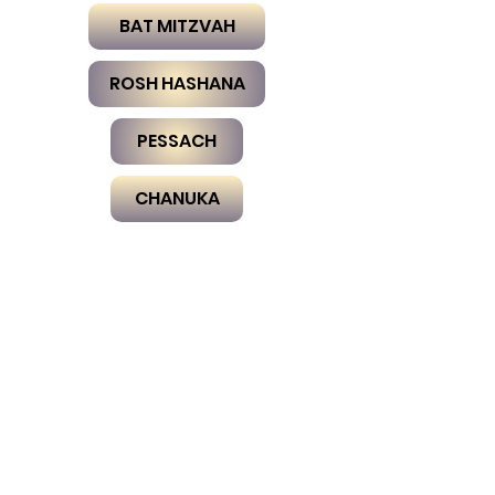
BAT MITZVAH
ROSH HASHANA
PESSACH
CHANUKA