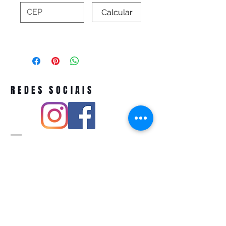
Calcular
REDES SOCIAIS
Pivoart by Atelier Feito a Laser cnpj
12.127.256
/0001-43
Rua PIO XI ,1743 -Alto de Pinheiros -
São Paulo-SP