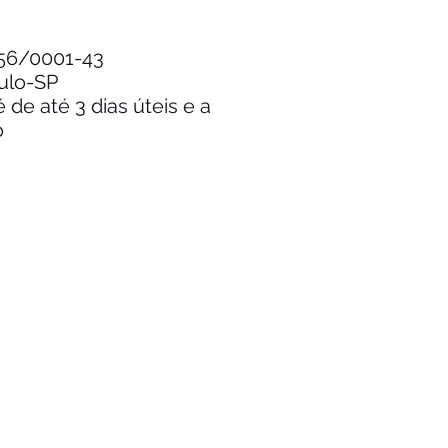
.256/0001-43
aulo-SP
de até 3 dias úteis e a
o