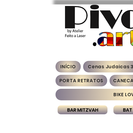
INÍCIO
Cenas Judaicas 
PORTA RETRATOS
CANEC
BIKE LO
BAR MITZVAH
BAT