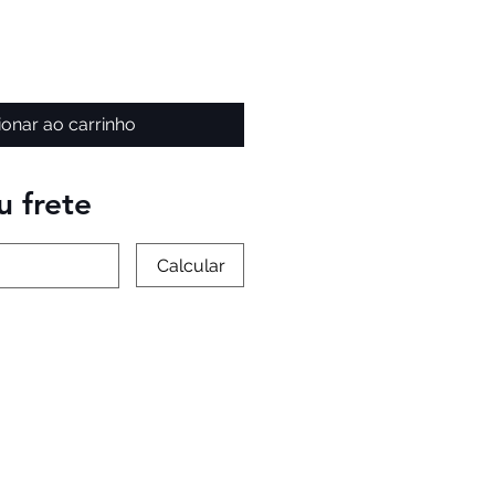
ionar ao carrinho
u frete
Calcular