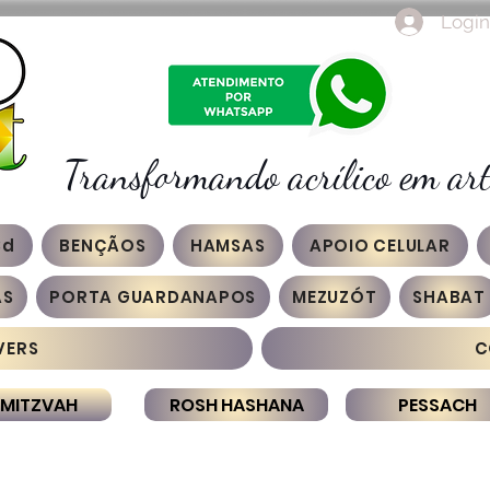
Login
Transformando acrílico em art
3d
BENÇÃOS
HAMSAS
APOIO CELULAR
AS
PORTA GUARDANAPOS
MEZUZÓT
SHABAT
VERS
C
 MITZVAH
ROSH HASHANA
PESSACH