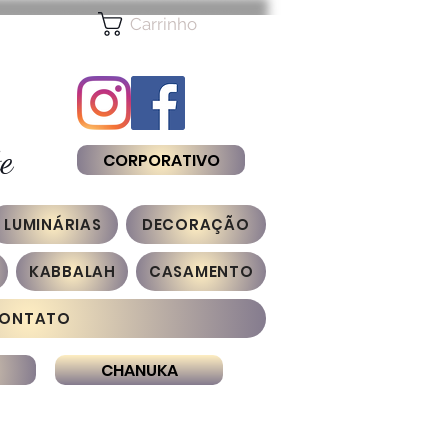
Carrinho
e
CORPORATIVO
LUMINÁRIAS
DECORAÇÃO
KABBALAH
CASAMENTO
ONTATO
CHANUKA