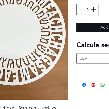
Adic
Calcule se
metro de 28cm, com as palavras