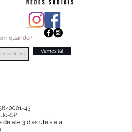
REDES SOCIAIS
 em quando?
Vamos lá!
.256/0001-43
aulo-SP
de até 3 dias úteis e a
o