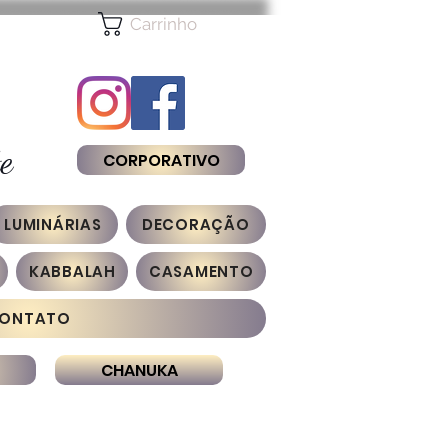
Carrinho
e
CORPORATIVO
LUMINÁRIAS
DECORAÇÃO
KABBALAH
CASAMENTO
ONTATO
CHANUKA