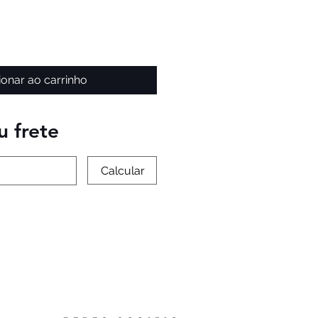
ionar ao carrinho
u frete
Calcular