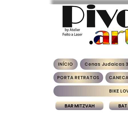
INÍCIO
Cenas Judaicas 
PORTA RETRATOS
CANEC
BIKE LO
BAR MITZVAH
BAT