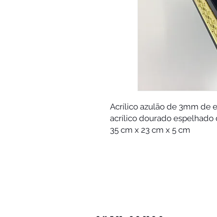
Acrílico azulão de 3mm de
acrílico dourado espelhado 
35 cm x 23 cm x 5 cm