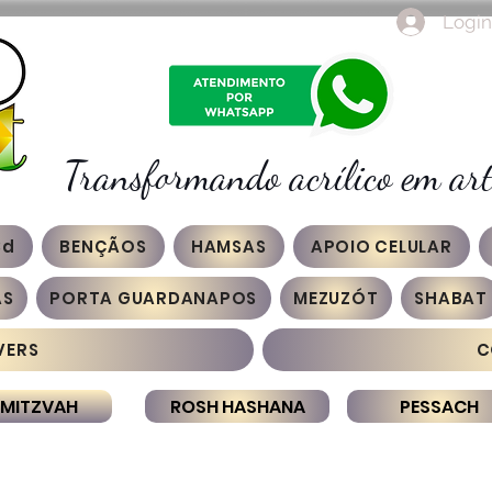
Login
Transformando acrílico em art
3d
BENÇÃOS
HAMSAS
APOIO CELULAR
AS
PORTA GUARDANAPOS
MEZUZÓT
SHABAT
VERS
C
 MITZVAH
ROSH HASHANA
PESSACH