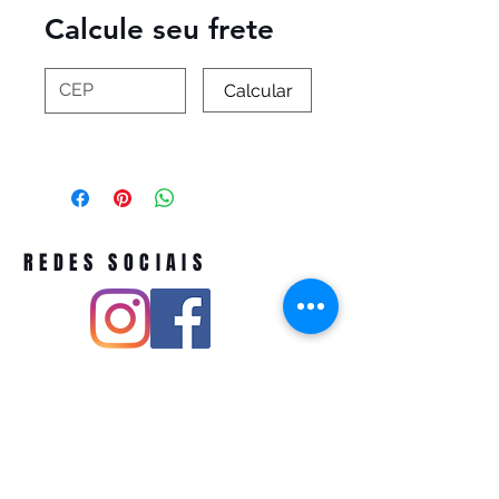
Calcule seu frete
Calcular
REDES SOCIAIS
Pivoart by Atelier Feito a Laser cnpj
12.127.256
/0001-43