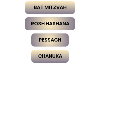
BAT MITZVAH
ROSH HASHANA
PESSACH
CHANUKA