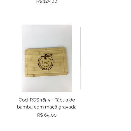
Preço
R$ 125,00
Cod: ROS 1855 - Tábua de
Cod: ROS 1854 - port
bambu com maçã gravada
Preço
R$ 65,00