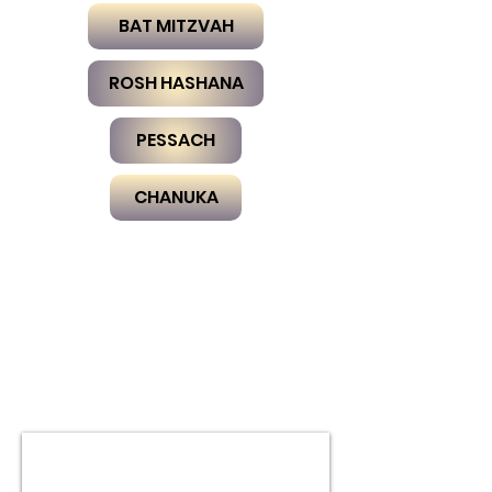
BAT MITZVAH
ROSH HASHANA
PESSACH
CHANUKA