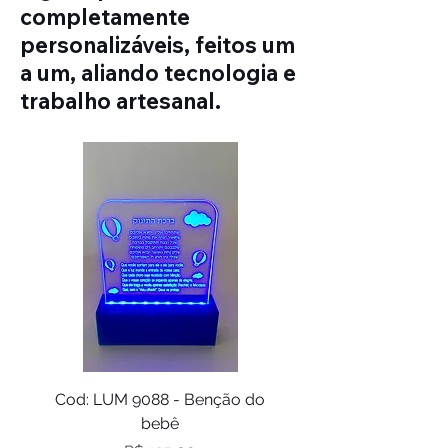
completamente
personalizáveis, feitos um
a um, aliando tecnologia e
trabalho artesanal.
Cod: LUM 9088 - Benção do
Cod: LUM 9086 - Gui
bebê